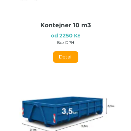
Zařízení staveniště
Servis strojů
Kontejner 10 m3
od 2250
Kč
Kontakty
Bez DPH
Katalog ke stažení
Přihlášení k účtu
Detail