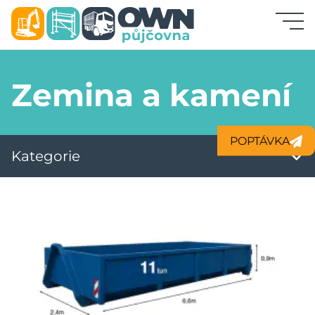
Odvoz odpadu
Zemina a kamení
Stavební stroje
POPTÁVKA
Lešení
Kategorie
Stroje a zařízení
Bednění, stojky
Přeprava