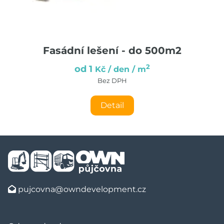
Fasádní lešení - do 500m2
2
od 1
Kč / den / m
Bez DPH
Detail
pujcovna@owndevelopment.cz