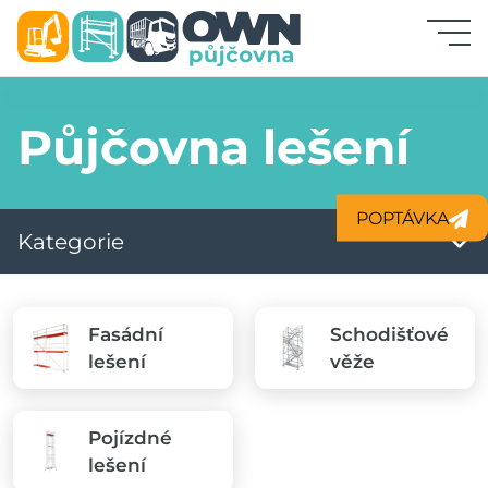
Odvoz odpadu
Půjčovna lešení
Stavební stroje
POPTÁVKA
Lešení
Kategorie
Stroje a zařízení
Fasádní
Schodišťové
lešení
věže
Bednění, stojky
Přeprava
Pojízdné
lešení