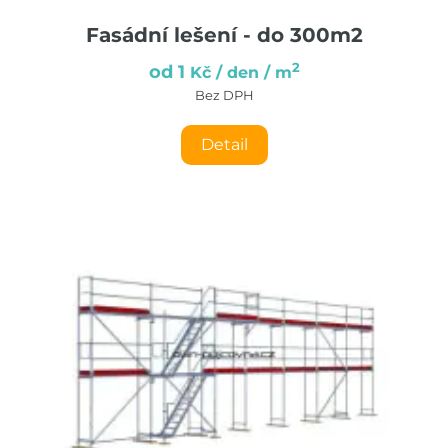
Fasádní lešení - do 300m2
2
od 1
Kč / den / m
Bez DPH
Detail