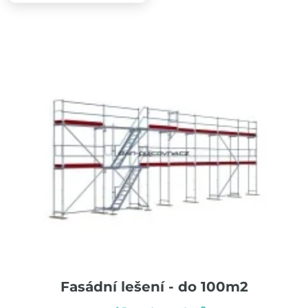
Zařízení staveniště
Servis strojů
Kontakty
Katalog ke stažení
Přihlášení k účtu
Fasádní lešení - do 100m2