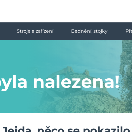
Stroje a zařízení
Bednění, stojky
Př
yla nalezena!
Jejda, něco se pokazilo