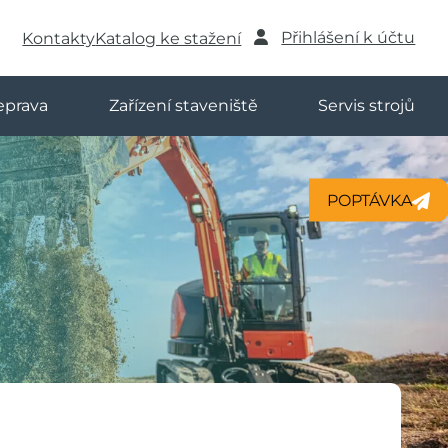
Kontakty
Katalog ke stažení
Přihlášení k účtu
eprava
Zařízení staveniště
Servis strojů
POPTÁVKA