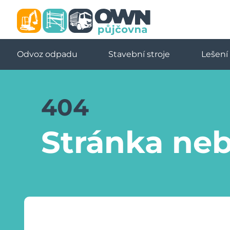
Odvoz odpadu
Stavební stroje
Lešení
404
Stránka neb